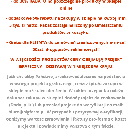
-
do 30% RABATU na poszczególne produkty w sklepie
online
- dodatkowe 5% rabatu na zakupy w sklepie na kwotę min.
5 tys. zł netto. Rabat zostaje naliczony po umieszczeniu
produktów w koszyku.
- Gratis dla KLIENTA
do zamówień zrealizowanych w m-cu
!
50szt. długopisów reklamowych!
W WIĘKSZOŚCI PRODUKTÓW CENY OBEJMUJĄ PROJEKT
GRAFICZNY I DOSTAWĘ W 1 MIEJSCE W KRAJU!
Jeśli chcieliby Państwo, zrealizować zlecenie na podstawie
własnego projektu graficznego, cena z tytułu zakupu w
sklepie może ulec obniżeniu. W takim przypadku należy
dokonać zakupu w sklepie i dodać projekt do znakowania
(Dodaj pliki) lub przesłać projekt
do weryfikacji
na mail:
biuro@bigform.pl
. W przypadku pozytywnej weryfikacji,
obniżymy wartość zamówienia i faktury pro-forma o koszt
projektu i powiadomimy Państwa o tym fakcie.